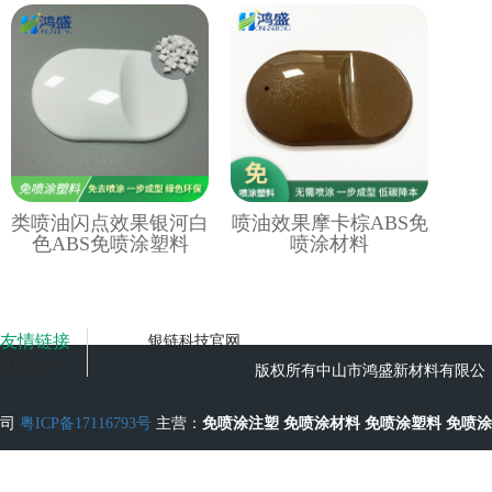
类喷油闪点效果银河白
喷油效果摩卡棕ABS免
色ABS免喷涂塑料
喷涂材料
友情链接
银链科技官网
LINK>>
版权所有中山市鸿盛新材料有限公
司
粤ICP备17116793号
主营：
免喷涂注塑
免喷涂材料
免喷涂塑料
免喷涂
工艺
无流痕免喷涂塑料