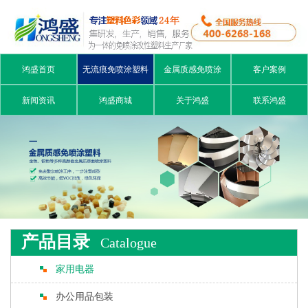
鸿盛首页
无流痕免喷涂塑料
金属质感免喷涂
客户案例
新闻资讯
鸿盛商城
关于鸿盛
联系鸿盛
产品目录
Catalogue
家用电器
办公用品包装