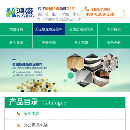
鸿盛首页
无流痕免喷涂塑料
金属质感免喷涂
客户案例
新闻资讯
鸿盛商城
关于鸿盛
联系鸿盛
产品目录
Catalogue
家用电器
办公用品包装