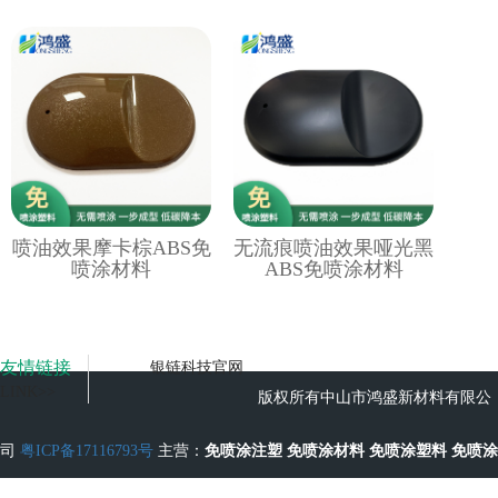
喷油效果摩卡棕ABS免
无流痕喷油效果哑光黑
喷涂材料
ABS免喷涂材料
友情链接
银链科技官网
LINK>>
版权所有中山市鸿盛新材料有限公
司
粤ICP备17116793号
主营：
免喷涂注塑
免喷涂材料
免喷涂塑料
免喷涂