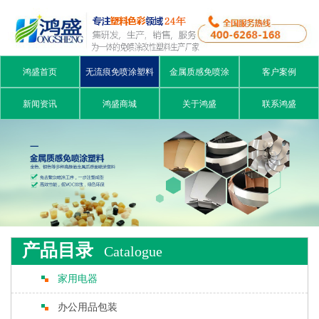
鸿盛首页
无流痕免喷涂塑料
金属质感免喷涂
客户案例
新闻资讯
鸿盛商城
关于鸿盛
联系鸿盛
产品目录
Catalogue
家用电器
办公用品包装