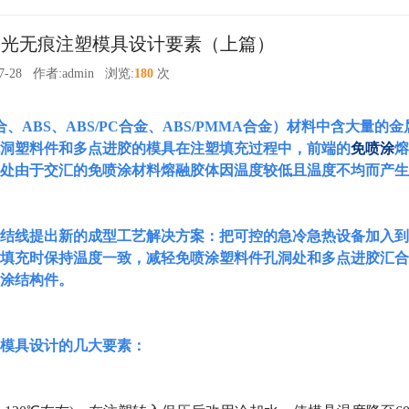
涂高光无痕注塑模具设计要素（上篇）
7-28
作者:admin
浏览:
180
次
合、
ABS
、
ABS/PC
合金、
ABS/PMMA
合金）材料中含大量的金
洞塑料件和多点进胶的模具在注塑填充过程中，前端的
免喷涂
熔
处由于交汇的免喷涂材料熔融胶体因温度较低且温度不均而产生
结线提出新的成型工艺解决方案：把可控的急冷急热设备加入到
填充时保持温度一致，减轻免喷涂塑料件孔洞处和多点进胶汇合
涂结构件。
模具设计的几大要素：