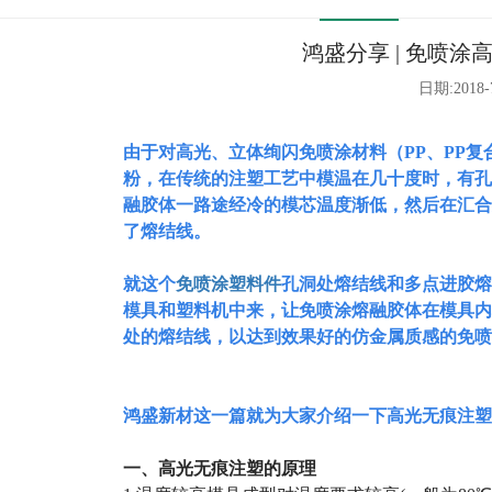
鸿盛分享 | 免喷
日期:2018-
由
于对高光、立体绚闪免喷涂材料（
PP
、
PP
复
粉，在传统的注塑工艺中模温在几十度时，有孔
融胶体一路途经冷的模芯温度渐低，然后在汇合
了熔结线。
就这个
免喷涂塑料件
孔洞处熔结线和多点进胶熔
模具和塑料机中来，让免喷涂熔融胶体在模具内
处的熔结线，以达到效果好的仿金属质感的免喷
鸿盛新材这一篇就为大家介绍一下高光无痕注塑
一、高光无痕注塑的原理