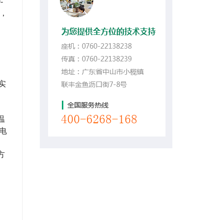
-
，
实
温
电
方