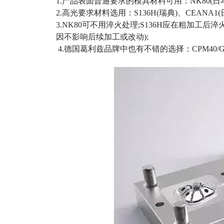
1.产品表面普通要求的模具材料可用：NK80(日本
2.高光要求材料选用：S136H(瑞典)、CEANA1(
3.NK80可不用淬火处理;S136H应在粗加工后
因不影响后续加工或改动);
4.德国葛利兹品牌中也有不错的选择：CPM40/GE