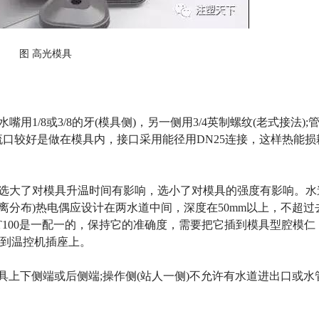
图 高光模具
嘴用1/8或3/8的牙(模具侧)，另一侧用3/4英制螺纹(老式接法);
流口较好是做在模具内，接口采用能径用DN25连接，这样热能损
mm;选大了对模具升温时间有影响，选小了对模具的强度有影响。水
距离分布)热电偶应设计在两水道中间，深度在50mm以上，不超过
PT100是一配一的，保持它的准确度，需要把它插到模具型腔模仁
到温控机插座上。
具上下侧端或后侧端;操作侧(站人一侧)不允许有水道进出口或水