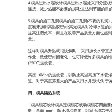
4.模具进出水嘴设计模具进出水嘴处采用分流
连接，减少热能不必要的损耗;且达到节能的目
5.模具的施工孔洞模具的施工孔洞(不要的孔洞
度喉牙加耐高温胶密封;高光模具对冷却水道的
提高注塑效率，而且在改善产品质量方面也起到
量)。
这样对模具升温就很快;同时，采用加长水管直
作业，致使密封圈老化，也可降低许多模具的维
(250℃)波纹管。
高压1.6Mpa的波纹管，以防止高温高压下水
道。对于高度落差大的产品采用水井形式;对于
四、模具隔热系统
1.模具镶芯设计模具定模镶芯或动模镶芯四面要
数，单面1mm)。防止模框膨胀，以减少模芯于