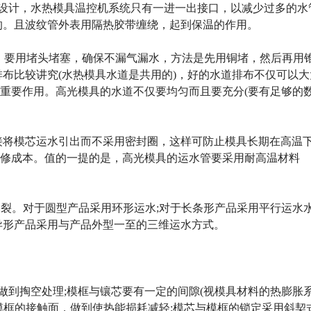
板设计，水热模具温控机系统只有一进一出接口，以减少过多的水
的。且波纹管外表用隔热胶带缠绕，起到保温的作用。
)，要用堵头堵塞，确保不漏气漏水，方法是先用铜堵，然后再用
排布比较讲究(水热模具水道是共用的)，好的水道排布不仅可以大
重要作用。高光模具的水道不仅要均匀而且要充分(要有足够的
接将模芯运水引出而不采用密封圈，这样可防止模具长期在高温
修成本。值的一提的是，高光模具的运水管要采用耐高温材料
管爆裂。对于圆型产品采用环形运水;对于长条形产品采用平行运水
异形产品采用与产品外型一至的三维运水方式。
做到掏空处理;模框与镶芯要有一定的间隙(视模具材料的热膨胀
模框的接触面，做到使热能损耗减轻;模芯与模框的锁定采用斜契