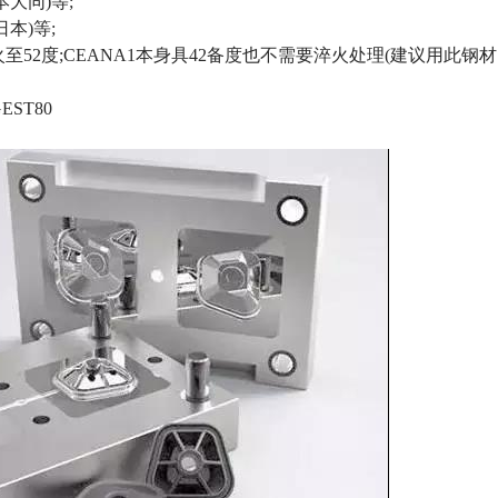
大同)等;
日本)等;
淬火至52度;CEANA1本身具42备度也不需要淬火处理(建议用此钢
ST80