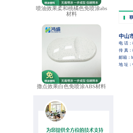
喷油效果柔和桃橘色免喷涂abs
材料
中山
电 话：86
传 真：86
邮箱：hon
地 址
撒点效果白色免喷涂ABS材料