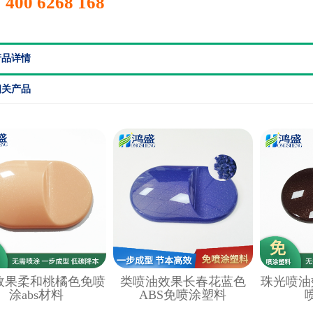
400 6268 168
产品详情
相关产品
效果柔和桃橘色免喷
类喷油效果长春花蓝色
珠光喷油
涂abs材料
ABS免喷涂塑料