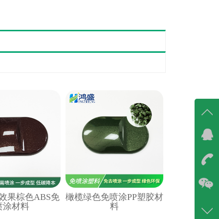
在线
在
咨询
效果棕色ABS免
橄榄绿色免喷涂PP塑胶材
86-07
喷涂材料
料
400-6