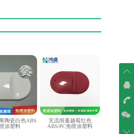
在线
在
咨询
果陶瓷白色ABS
无流痕蔓越莓红色
86-07
喷涂塑料
ABS/PC免喷涂塑料
400-6