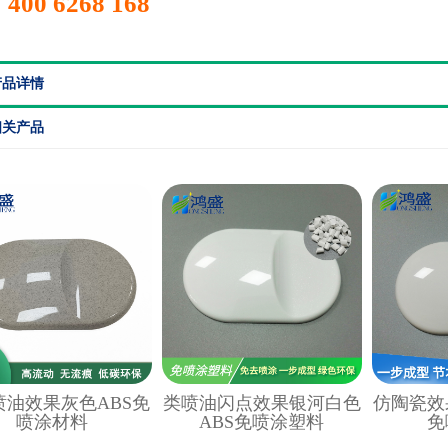
400 6268 168
产品详情
相关产品
喷油效果灰色ABS免
类喷油闪点效果银河白色
仿陶瓷效
喷涂材料
ABS免喷涂塑料
免