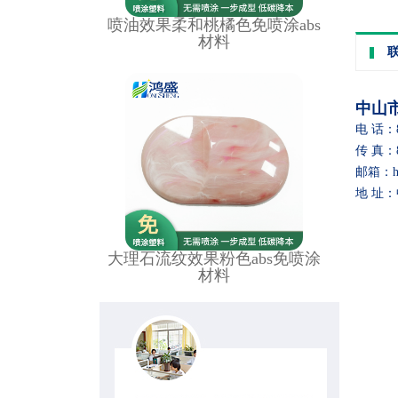
喷油效果柔和桃橘色免喷涂abs
材料
中山
电 话：86
传 真：86
邮箱：hon
地 址
大理石流纹效果粉色abs免喷涂
材料